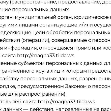
ачу (распространение, предоставление, дос
ение персональных данных.
 орган, муниципальный орган, юридическое 
 другими лицами организующие и/или осущ
ределяющие цели обработки персональных 
ействия (операции), совершаемые с персо
ая информация, относящаяся прямо или ко
айта http://magna33.tilda.ws.
шенные субъектом персональных данных дл
граниченного круга лиц к которым предост
бработку персональных данных, разрешенн
рядке, предусмотренном Законом о персон
ые для распространения).
ель веб-сайта http://magna33.tilda.ws.
ых данных — действия, направленные на ра